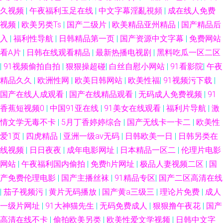
久视频
|
午夜福利玉足在线
|
中文字幕淫亂視頻
|
成在线人免费
视频
|
欧美另类Ts
|
国产二级片
|
欧美精品亚州精品
|
国产精品后
入
|
福利性导航
|
日韩精品第一页
|
国产资源中文字幕
|
免费网站
看A片
|
日韩在线观看精品
|
最新热播电视剧
|
黑料吃瓜一区二区
|
91视频偷拍自拍
|
狠狠操超碰
|
白丝自慰小网站
|
91看影院
|
午夜
精品久久
|
欧洲性网
|
欧美日韩网站
|
欧美性福
|
91视频污下载
|
国产在线人成观看
|
国产在线精品观看
|
无码成人免费视频
|
91
香蕉短视频0
|
中国91亚在线
|
91美女在线观看
|
福利片导航
|
激
情文学无毒不卡
|
5月丁香婷婷综合
|
国产无线卡一卡二
|
欧美性
爱1页
|
四虎精品
|
亚洲一级av无码
|
日韩欧美一日
|
日韩另类在
线视频
|
日日夜夜
|
成年电影网址
|
日本精品一区二
|
伦理片电影
网站
|
午夜福利国内偷拍
|
免费h片网址
|
极品人妻视频二区
|
国
产免费伦理电影
|
国产主播丝袜
|
91精品专区
|
国产二区高清在线
|
茄子视频污
|
黄片无码播放
|
国产黄a三级三
|
理论片免费
|
成人
一级片网址
|
91大神猫先生
|
无码免费成人
|
狠狠撸午夜花
|
国产
高清在线不卡
|
偷拍欧美另类
|
欧美性爱文学视频
|
日韩中文字