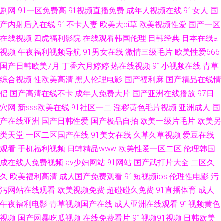
剧网
91一区免费高
91视频直播免费
成年人视频在线
91女人
国
亚洲精品日韩中文字幕 日日草国产一二区 黄wwww 男女午夜 日韩精品国产
产内射后入在线
91不卡人妻
欧美大bi草
欧美视频性爱
国产一区
在线视频
四虎福利影院
在线观看韩国伦理
日韩经典
日本在线a
AV 91丁香 日韩丁香 凡人修仙在线观看 户外露出91 国产第17页 青青草国拍
视频
午夜福利视频导航
91男女在线
激情三级毛片
欧美性爱666
国产日韩欧美7月
丁香六月婷婷
热在线视频
91小视频在线
青草
2019 日韩蜜桃 日韩精品无码网站 人人操超碰在线 蜜桃视频WWWW 蜜桃在
综合视频
性欧美高清
黑人伦理电影
国产福利麻
国产精品在线情
线 久久黄色视频毛片 国产在线 久久精品久 九1网页观看 韩日中欧亚 国产精
侣
国产高清在线不卡
成年人免费大片
国产亚洲在线播放
97日
穴网
新sss欧美在线
91社区一二
淫秽黄色毛片视频
亚洲成人
国
自品线六区 91NAV成人黄色 97超碰欧美 久久久黄色毛片 51福利视频 91人
产在线亚洲
国产日韩性爱
国产极品自拍
欧美一级片毛片
欧美另
类天堂
一区二区国产在线
91美女在线
久草久草视频
爱豆在线
妻人人爽 91网黄 91传媒在线 91传媒在线看 91视频精品网站 午夜福利视频
观看
手机福利视频
日韩精品www
欧美性爱一区二区
伦理韩国
成在线人免费视频
av少妇网站
91网站
国产武打片大全
二区久
网 天天添夜夜 欧美人的性交 黄色小网站网页版 欧美人妖屁眼sss 97福利社
久
欧美福利高清
成人国产免费观看
91短视频ios
伦理性电影
污
污网站在线观看
欧美视频免费
超碰碰久免费
91直播体育
成人
蜜桃久久久精品 草久久精品 干死日本B 午夜黄bb 青青草原在线伊人 妹妹91
午夜福利电影
青草视频国产在线
成人亚洲在线观看
91视频黄色
网 精品国产美女AV 老湿机精品不卡在线 青青草精品 国产区精品区 看片91
视频
国产网暴吃瓜视频
在线免费看片
91视频91视频
日韩欧美