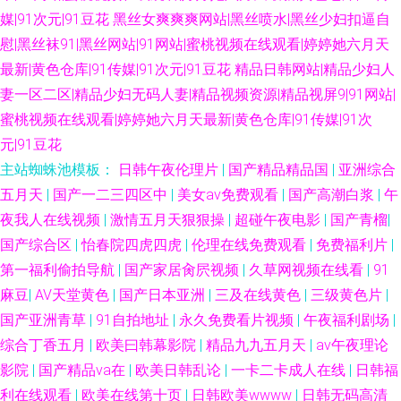
媒|91次元|91豆花
黑丝女爽爽爽网站|黑丝喷水|黑丝少妇扣逼自
慰|黑丝袜91|黑丝网站|91网站|蜜桃视频在线观看|婷婷她六月天
最新|黄色仓库|91传媒|91次元|91豆花
精品日韩网站|精品少妇人
妻一区二区|精品少妇无码人妻|精品视频资源|精品视屏9|91网站|
蜜桃视频在线观看|婷婷她六月天最新|黄色仓库|91传媒|91次
元|91豆花
主站蜘蛛池模板：
日韩午夜伦理片
|
国产精品精品国
|
亚洲综合
五月天
|
国产一二三四区中
|
美女av免费观看
|
国产高潮白浆
|
午
夜我人在线视频
|
激情五月天狠狠操
|
超碰午夜电影
|
国产青榴
|
国产综合区
|
怡春院四虎四虎
|
伦理在线免费观看
|
免费福利片
|
第一福利偷拍导航
|
国产家居肏屄视频
|
久草网视频在线看
|
91
麻豆
|
AV天堂黄色
|
国产日本亚洲
|
三及在线黄色
|
三级黄色片
|
国产亚洲青草
|
91自拍地址
|
永久免费看片视频
|
午夜福利剧场
|
综合丁香五月
|
欧美曰韩幕影院
|
精品九九五月天
|
av午夜理论
影院
|
国产精品va在
|
欧美日韩乱论
|
一卡二卡成人在线
|
日韩福
利在线观看
|
欧美在线第十页
|
日韩欧美wwww
|
日韩无码高清