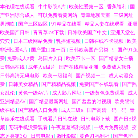
本伦理在线观看
|
牛牛影院A片
|
欧美性爱第一区
|
香蕉福利
|
国
产亚洲综合成人
|
可以免费看黄网站
|
青草地聊天室
|
三级网址
男潮吹
|
国产三区四区
|
91精品在线看
|
精品人妻在线观看
|
亚洲
欧美国产日韩
|
青青草ios下载
|
日韩欧美国产中文
|
亚洲天堂色
穴穴
|
日本三级网站免费
|
乳摇短视频
|
日韩在线不卡视频
|
欧美
非洲性爱A片
|
国产重口第一页
|
日韩欧美国产另类
|
91国产91免
费
|
免费成人a黄
|
岛国片入口
|
欧美不卡一区
|
国产精品女主播
|
日韩偶在线
|
成年人a级片
|
国产在线精品亚洲
|
免费成人软件
|
日韩高清无码电影
|
欧美一级福利
|
国产视频一二
|
成人动漫免
费
|
日韩美女精品
|
国产精精品视频
|
免费国产在线观看
|
国产熟
女乱伦
|
黄色一级AV片
|
成人影片网址
|
一级黄色免费观看
|
成人
亚洲精品AV
|
国产精品最新网址
|
国产羞羞的时视频
|
欧美限制
级在线
|
国产精品入口免费
|
成人三级a
|
国产高清一码一码
|
青
草娱乐在线观看
|
手机看片日韩在线
|
日韩电影下载
|
国产日B视
频
|
无码手机没费观看
|
午夜羞羞福利视频
|
一级片免费视频
|
变
态另类第3页
|
日韩电影h
|
嫩叶影院
|
黄色91福利社
|
国产色护