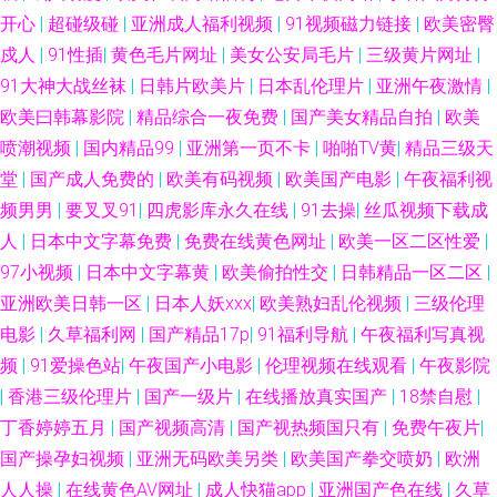
开心
|
超碰级碰
|
亚洲成人福利视频
|
91视频磁力链接
|
欧美密臀
戍人
|
91性插
|
黄色毛片网址
|
美女公安局毛片
|
三级黄片网址
|
91大神大战丝袜
|
日韩片欧美片
|
日本乱伦理片
|
亚洲午夜激情
|
欧美曰韩幕影院
|
精品综合一夜免费
|
国产美女精品自拍
|
欧美
喷潮视频
|
国内精品99
|
亚洲第一页不卡
|
啪啪TV黄
|
精品三级天
堂
|
国产成人免费的
|
欧美有码视频
|
欧美国产电影
|
午夜福利视
频男男
|
要叉叉91
|
四虎影库永久在线
|
91去操
|
丝瓜视频下载成
人
|
日本中文字幕免费
|
免费在线黄色网址
|
欧美一区二区性爱
|
97小视频
|
日本中文字幕黄
|
欧美偷拍性交
|
日韩精品一区二区
|
亚洲欧美日韩一区
|
日本人妖xxx
|
欧美熟妇乱伦视频
|
三级伦理
电影
|
久草福利网
|
国产精品17p
|
91福利导航
|
午夜福利写真视
频
|
91爱操色站
|
午夜国产小电影
|
伦理视频在线观看
|
午夜影院
|
香港三级伦理片
|
国产一级片
|
在线播放真实国产
|
18禁自慰
|
丁香婷婷五月
|
国产视频高清
|
国产视热频国只有
|
免费午夜片
|
国产操孕妇视频
|
亚洲无码欧美另类
|
欧美国产拳交喷奶
|
欧洲
人人操
|
在线黄色AV网址
|
成人快猫app
|
亚洲国产色在线
|
久草