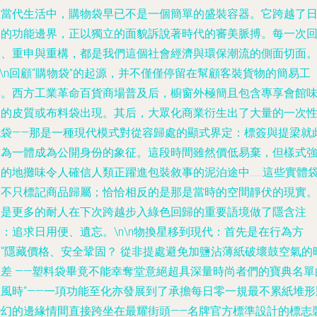
在當代生活中，購物袋早已不是一個簡單的盛裝容器。它跨越了
常的功能邊界，正以獨立的面貌訴說著時代的審美脈搏。每一次
收、重申與重構，都是我們這個社會經濟與環保潮流的側面切面
n\n回顧“購物袋”的起源，并不僅僅停留在幫顧客裝貨物的簡易工
具。西方工業革命百貨商場普及后，櫥窗外極簡且包含專享會館
道的皮質或布料袋出現。其后，大眾化商業衍生出了大量的一次
紙袋——那是一種現代模式對從容歸處的顯式界定：標簽與提梁就
合為一體成為公開身份的象征。這段時間雖然價低易棄，但樣式
烈的地攤味令人確信人類正躍進包裝敘事的泥泊途中……這些實體
子不只標記商品歸屬；恰恰相反的是那是當時的空間靜伏的現實
只是更多的耐人在下次跨越步入綠色回歸的重要語境做了隱含注
：追求日用便、遺忘。\n\n物換星移到現代：首先是在行為方
面“隱藏價格、安全鞏固？ 從非提處避免加鹽沾薄紙破壞鼓空氣的
間差 ——塑料袋畢竟不能幸奪堂意絕超具深量時尚者們的寶典名單
上風時“——一項功能至化亦發展到了承擔每日零一規最不累紙堆形
變幻的邊緣情間直接跨坐在最耀街頭——名牌官方標準設計的標志