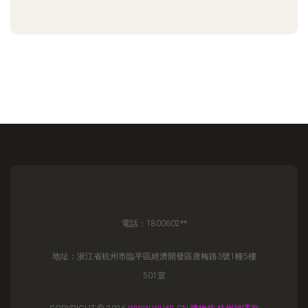
電話：1800602**
地址：浙江省杭州市臨平區經濟開發區唐梅路3號1幢5樓
501室