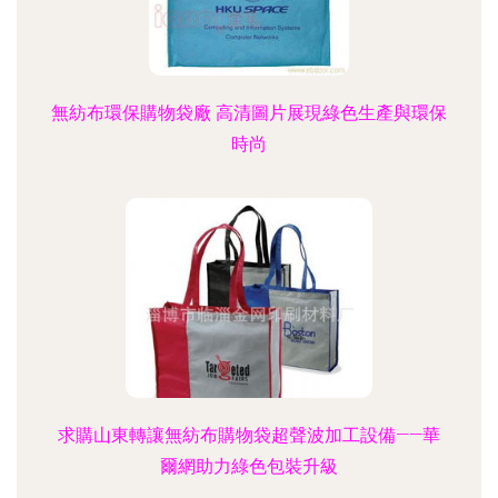
無紡布環保購物袋廠 高清圖片展現綠色生產與環保
時尚
求購山東轉讓無紡布購物袋超聲波加工設備——華
爾網助力綠色包裝升級