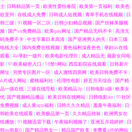
士
|
日韩精品第一页
|
欧美性爱怡春院
|
欧美第一页福利
|
欧美色
欲亚州
|
在线成人免费
|
日韩成人短视频
|
青草手机在线视频
|
日
韩三级
|
91视频一区二区
|
日韩少妇精品视频
|
国产丝袜美腿视
频
|
国产va免费精品
|
欧美gay网址
|
国产精品无码不卡
|
高清无
码免费不卡
|
中文字幕日本高清
|
国产亚洲男人的天
|
日本三级
电线大全
|
国内免费在线视频
|
黄色福利深夜色色
|
孕妇av在线
观看
|
AV孕妇一级片
|
欧美电影伦理片
|
成人精品无
|
最新女同电
影
|
91欧美秘密入口
|
18禁h网站
|
西瓜影院在线观看
|
日韩新片
网址
|
另类专区图片一区
|
成人激情四房网
|
欧美日韩免费不卡
|
A片成人网站
|
蜜桃福利社
|
伦理性电影
|
婷五月天综合
|
国产精
品一级在线
|
三级在线导航
|
欧美精品3p
|
日韩电影a级
|
欧美女
优
|
国产视频精品搬运
|
欧美日韩在线网站
|
日韩电影aa
|
91社区
免费视频
|
成人黄app福利
|
日韩久久久精品
|
羞羞午夜福利
|
日
韩欧美在线观看
|
欧美极品第一页
|
久久精品丝袜
|
欧洲男女在
线播放
|
91视频迅雷下载
|
午夜福利视频了
|
亚洲五月花婷婷
|
日
韩aⅴ电影0
|
国产精品熟女一
|
精品国产欧美
|
免费看a片的网站
|