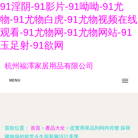
91淫阴-91影片-91呦呦-91尤
物-91尤物白虎-91尤物视频在线
观看-91尤物网-91尤物网站-91
玉足射-91欲网
杭州福澤家居用品有限公司
MENU
當前位置：
首頁
>
產品大全
>
從實用單品到時尚符號 探尋
購物袋的前世今生與新興設計美學