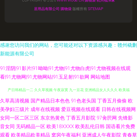
COPYRIGHT © 2026
WWW.WU68.CN
購物袋
杭州福澤家
居用品有限公司
購物袋
版權所有
SITEMAP
感谢您访问我们的网站，您可能还对以下资源感兴趣：赣州橇删
新能源有限公司
91淫阴|91影片|91呦呦|91尤物|91尤物白虎|91尤物视频在线观
看|91尤物网|91尤物网站|91玉足射|91欲网
网站地图
久草高清视频
国产精品日本色色
91色老头国
丁香五月偷偷
欧
国产精品视频噜噜 亚欧日韩色 丁香骚av 瑟瑟在线 久草精品视频在线观看 国
美孕妇三级片
成年在线视频
爱豆视频在线观看
日韩在线视频网
产日韩精品一二 久久草视频 午夜寂寞 九一豆花 亚洲精品女人久久久 欧美福
女同一区二区三区
东京热黄色
丁香五月影院
97肏屄网
先锋影
音女同
无码精品一区
欧美18XXXX
欧美乱伦日韩
国语看片免费
利 91小視頻第一頁 久草福利资源首页 9一在线免观看 综合色情 亚洲白丝 久
观看
欧美精品欧美精品
窝窉午夜福利
亚洲成人午夜影院
青春草