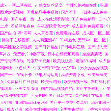
成人一区二区在线
|
91熟女短丝足交
|
内射合集对白在线
|
亚洲
图片欧美视频
|
国模精品牛牛视频
|
国产不卡一
|
日本成人免费
电影
|
国产午夜一级
|
成人在线观看影院
|
国产免费精品
|
日本护
士片
|
淫秽网址春色
|
午夜影院黄色大片
|
成人福利免费观看
|
91
国产自拍
|
污h淫网
|
人人草香蕉
|
免费看片在线
|
成人区一区二区
|
操碰干在线视频
|
人人爽亚洲AV
|
91精品色
|
无码AV一区二区
|
欧美性爱文学视频
|
国产日韩精品
|
日韩电影三级
|
国产成人无
码A区
|
免费看片神器下载
|
日本在线视频观看
|
操操插插吧
|
国
产青青草在线
|
污版茄子视频
|
欧美线观看
|
老湿69福利
|
成人福
利网址
|
亚色成人
|
午夜日韩
|
97色中文字幕a
|
男女操操操视频
|
国产一区在线不卡
|
成年人网站黄
|
高清资源下载
|
欧美丝袜美
女
|
免费福利在线影院
|
欧美va电影
|
欧美视频三级
|
夜晚福利在
线观看
|
亚洲文学激情
|
国产精品视频自拍
|
国产午夜福利bb
|
午
夜福利视频导航
|
91美剧网
|
国产日韩中文
|
黄色网址在线看
|
成
人91操
|
亚洲精品无码少妇
|
国产第一屁屁
|
久草91
|
日韩亚洲三
级
|
成人动漫
|
欧美在线网站福利
|
宅男午夜网站
|
丁香六月婷婷