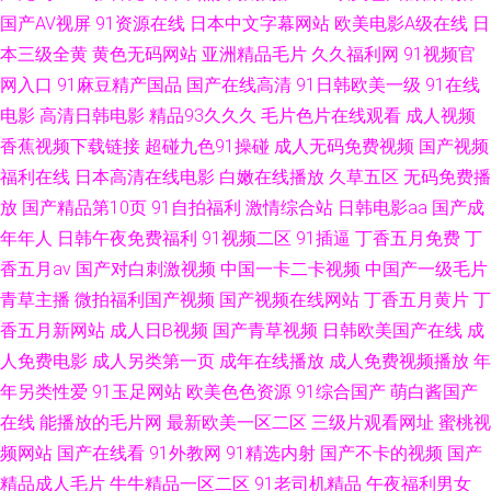
国产AV视屏
91资源在线
日本中文字幕网站
欧美电影A级在线
日
线 日本黄色片 成年人看的视频 国产无毛 国产色91 国产精品九九九小视频
本三级全黄
黄色无码网站
亚洲精品毛片
久久福利网
91视频官
网入口
91麻豆精产国品
国产在线高清
91日韩欧美一级
91在线
国产第89页自拍 超碰人妻人人操
电影
高清日韩电影
精品93久久久
毛片色片在线观看
成人视频
香蕉视频下载链接
超碰九色91操碰
成人无码免费视频
国产视频
福利在线
日本高清在线电影
白嫩在线播放
久草五区
无码免费播
放
国产精品第10页
91自拍福利
激情综合站
日韩电影aa
国产成
年年人
日韩午夜免费福利
91视频二区
91插逼
丁香五月免费
丁
香五月av
国产对白刺激视频
中国一卡二卡视频
中国产一级毛片
青草主播
微拍福利国产视频
国产视频在线网站
丁香五月黄片
丁
香五月新网站
成人日B视频
国产青草视频
日韩欧美国产在线
成
人免费电影
成人另类第一页
成年在线播放
成人免费视频播放
年
年另类性爱
91玉足网站
欧美色色资源
91综合国产
萌白酱国产
在线
能播放的毛片网
最新欧美一区二区
三级片观看网址
蜜桃视
频网站
国产在线看
91外教网
91精选内射
国产不卡的视频
国产
精品成人毛片
牛牛精品一区二区
91老司机精品
午夜福利男女