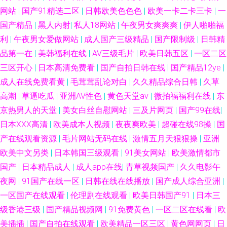
网站
|
国产91精选二区
|
日韩欧美色色色
|
欧美一卡二卡三卡
|
一
国产精品
|
黑人内射
|
私人18网站
|
午夜男女爽爽爽
|
伊人啪啪福
利
|
午夜男女爱做网站
|
成人国产三级精品
|
国产限制级
|
日韩精
品第一在
|
美韩福利在线
|
AV三级毛片
|
欧美日韩五区
|
一区二区
三区开心
|
日本高清免费看
|
国产自拍日韩在线
|
国产精品12ye
|
成人在线免费看黄
|
毛茸茸乱论对白
|
久久精品综合日韩
|
久草
高潮
|
草逼吃瓜
|
亚洲AV性色
|
黄色天堂av
|
微拍福福利在线
|
东
京热男人的天堂
|
美女白丝自慰网站
|
三及片网页
|
国产99在线
|
日本XXX高清
|
欧美成本人视频
|
夜夜爽欧美
|
超碰在线98操
|
国
产在线观看资源
|
毛片网站无码在线
|
激情五月天狠狠操
|
亚洲
欧美中文另类
|
日本韩国三级观看
|
91美女网站
|
欧美激情都市
国产
|
日本精品成人
|
成人app在线
|
青草视频国产
|
久久电影午
夜网
|
91国产在线一区
|
日韩在线在线播放
|
国产成人综合亚洲
|
一区国产在线观看
|
伦理剧在线观看
|
欧美日韩国产91
|
日本三
级香港三级
|
国产精品视频网
|
91免费黄色
|
一区二区在线看
|
欧
美插插
|
国产自拍在线观看
|
欧美精品一区三区
|
黄色网网页
|
日