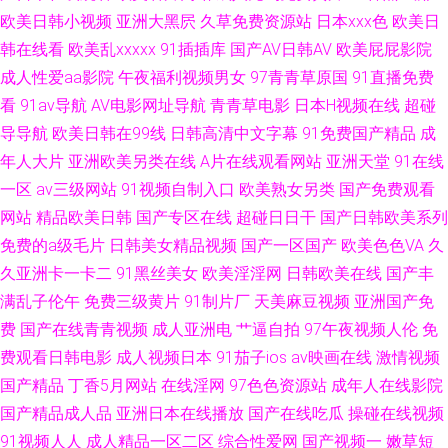
欧美日韩小视频
亚洲大黑屄
久草免费资源站
日本xxx色
欧美日
人摸 精品福利一区 男人天堂女人海洋 国产欧美精品18 国产片91 黑丝美女内
韩在线看
欧美乱xxxxx
91插插库
国产AV日韩AV
欧美屁屁影院
成人性爱aa影院
午夜福利视频男女
97青青草原国
91直播免费
射和集 黄色蜜桃 欧美成人性交影片 人人操人人色人人爱 蔴豆精品视频 91网
看
91av导航
AV电影网址导航
青青草电影
日本H视频在线
超碰
导导航
欧美日韩在99线
日韩高清中文字幕
91免费国产精品
成
视频在线观看 天天干天天在 亚洲精品毛片一级在线 91国产探花 www激情丁
年人大片
亚洲欧美另类在线
A片在线观看网站
亚洲天堂
91在线
香五月天 成人超碰在线 重口味中老年妇女 操露脸熟女 91探花视频 51大神吃
一区
av三级网站
91视频自制入口
欧美熟女另类
国产免费观看
网站
精品欧美日韩
国产专区在线
超碰日日干
国产日韩欧美系列
瓜在线观看 AV自拍第3页 18国产福利影院 亚洲无码免费观看 日本狠狠撸 欧
免费的a级毛片
日韩美女精品视频
国产一区国产
欧美色色VA
久
久亚洲卡一卡二
91黑丝美女
欧美淫淫网
日韩欧美在线
国产丰
美女交 麻豆国产免费AV 国产日韩久久 精品一区视频久爱 成年人天堂 大胸黑
满乱子伦午
免费三级黄片
91制片厂
天美麻豆视频
亚洲国产免
费
国产在线青青视频
成人亚洲电
艹逼自拍
97午夜视频人伦
免
丝美女 a在线观看 成人毛片在线观看 91久久超碰 日韩无码精品免 欧美色视
费观看日韩电影
成人视频日本
91茄子ios
av映画在线
激情视频
频一区 久久综合久久鬼 看电影免费大全 久久综合伊人网 精品第一页 得嘚爱
国产精品
丁香5月网站
在线淫网
97色色资源站
成年人在线影院
国产精品成人品
亚洲日本在线播放
国产在线吃瓜
操碰在线视频
起碰人人 超碰97久人91久人 91小视频观看 日韩经典第一页第二页 国产精伦
91视频人人
成人精品一区二区
综合性爱网
国产视频一
嫩草短