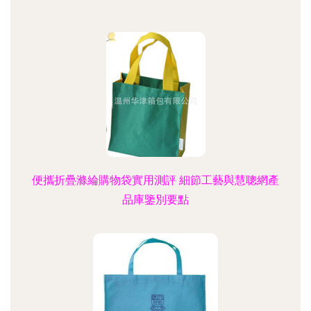
便攜折疊滌綸購物袋實用測評 細節工藝與慧聰網產
品庫鑒別要點