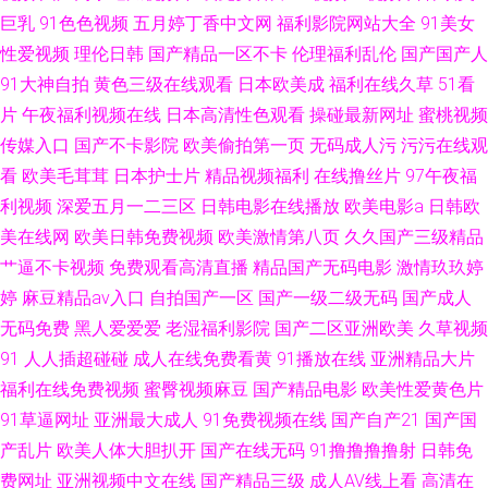
巨乳
91色色视频
五月婷丁香中文网
福利影院网站大全
91美女
传媒电影在线观看免费 国产区精品区 欧美专区第一页 欧美在线久久色 久久
性爱视频
理伦日韩
国产精品一区不卡
伦理福利乱伦
国产国产人
91大神自拍
黄色三级在线观看
日本欧美成
福利在线久草
51看
国产精品人妻酒店 婷婷六月天 鲁一鲁人妻 青青在线视频免费观看 欧美亚洲
片
午夜福利视频在线
日本高清性色观看
操碰最新网址
蜜桃视频
传媒入口
国产不卡影院
欧美偷拍第一页
无码成人污
污污在线观
天堂 成人深夜在线观看 暴操骚51 老司机福利姬在线观看 人人干人人上 超碰
看
欧美毛茸茸
日本护士片
精品视频福利
在线撸丝片
97午夜福
黑料 人人操人人操人人干 国产精品视频自拍 51福利视频 人人操97 欧美人人
利视频
深爱五月一二三区
日韩电影在线播放
欧美电影a
日韩欧
美在线网
欧美日韩免费视频
欧美激情第八页
久久国产三级精品
妻人人操 蜜桃视频网站 欧美性生活 国产久久久久久久久久 91黄色黄页 97人
艹逼不卡视频
免费观看高清直播
精品国产无码电影
激情玖玖婷
婷
麻豆精品av入口
自拍国产一区
国产一级二级无码
国产成人
人妻人人草 操操视频 啪啪网免费看 性生活免费看 w性视频91色色 海角AV 激
无码免费
黑人爱爱爱
老湿福利影院
国产二区亚洲欧美
久草视频
91
人人插超碰碰
成人在线免费看黄
91播放在线
亚洲精品大片
情五月天色色 东京热成人色图 豆花丝袜另类一区 狠狠艹AV 黄91次元 成年人
福利在线免费视频
蜜臀视频麻豆
国产精品电影
欧美性爱黄色片
91草逼网址
亚洲最大成人
91免费视频在线
国产自产21
国产国
看的视频app 久久黄色视频毛片 精品欧美日本综合 牛牛热品 欧美精品91爱
产乱片
欧美人体大胆扒开
国产在线无码
91撸撸撸撸射
日韩免
爱 久久精国产品视频 久草精品首页 韩国三轮片三区四区 日韩Αν 日日操操操
费网址
亚洲视频中文在线
国产精品三级
成人AV线上看
高清在