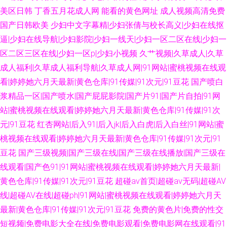
美区日韩
丁香五月花成人网
能看的黄色网址
成人视频高清免费
国产日韩欧美
少妇中文字幕精|少妇张倩与校长高义|少妇在线抠
逼|少妇在线导航|少妇影院|少妇一线天|少妇一区二区在线|少妇一
区二区三区在线|少妇一区p|少妇小视频
久艹视频|久草成人|久草
成人福利|久草成人福利导航|久草成人网|91网站|蜜桃视频在线观
看|婷婷她六月天最新|黄色仓库|91传媒|91次元|91豆花
国产喷白
浆精品一区|国产喷水|国产屁屁影院|国产片91|国产片自拍|91网
站|蜜桃视频在线观看|婷婷她六月天最新|黄色仓库|91传媒|91次
元|91豆花
红杏网站|后入91|后入jk|后入白虎|后入白丝|91网站|蜜
桃视频在线观看|婷婷她六月天最新|黄色仓库|91传媒|91次元|91
豆花
国产三级视频|国产三级在线|国产三级在线播放|国产三级在
线观看|国产色91|91网站|蜜桃视频在线观看|婷婷她六月天最新|
黄色仓库|91传媒|91次元|91豆花
超碰av首页|超碰av无码|超碰AV
线|超碰AV在线|超碰ph|91网站|蜜桃视频在线观看|婷婷她六月天
最新|黄色仓库|91传媒|91次元|91豆花
免费的黄色片|免费的性交
短视频|免费电影大全在线|免费电影观看|免费电影网在线观看|91