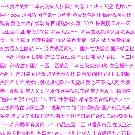
三级黄片美女
日本高清成人影
国产精品18p
成人天堂
毛片A片
网址
BB高清网站
国产第一页草草
免费黄色网址
操碰视频在线
观看
黄色大片在线观看
四虎熟妇
久草123
91操视频
日本一级
性生活片
亚洲伦理视频
欧美大战日韩
欧美在线高清视频
欧美激
情一卡
久草cn
伦理片韩国电影
黄色天堂一级片
成人免费精品
免费看女生隐私
日韩免费观看网站
91国产在线播放
国产精品被
艹
福利视频区
日韩国产欧美在线
激情瑟日韩
成人在线一区二区
国产高清激情
国产一区二区精品
日本三级免费电影
女主播午夜
福利
国产91美女视频
超清免费在线
最新加勒比狠狠干
日韩欧
美国产专区
美女内射视频免费
av天堂成
黄色三级成人网
欧美
弄下面喷潮
成人叉叉视频
性欧美视频在线
成人色站
91操操网
毛多A片孕妇
制服丝袜
亚洲性爱福利
精品欧美在线
欧黑人AA
三级网站在
女同互舔
91视频青青
福利伦理电影
国产精品无码
午夜
另类文学影院
国产资源大全
国产日韩再在线
日韩a级影片
日韩欧美嗯啊
资源网av
91精品三区二区
91香蕉精品
在线亚洲
aa
波多野女教师
孕妇无码毛片
福利社成人
丁香婷婷五月花
欧