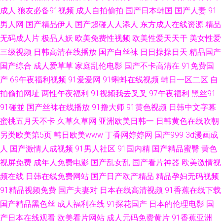
成人
狼友必备91视频
成人自拍偷拍
国产日本韩国
国产人妻
91
久机热6 成年人性情视频 久久福利视频导航大全 国产精品自拍在线 成人在线
男人网
国产精品伊人
国产超碰人人添人
东方成人在线资源
精品
无码成人片
极品人妖
欧美免费性视频
欧美性爱天天干
美女性爱
播放 久久92 俺去也综合亚洲 人人操AV在线 日本中文不卡 青青草人人 国产
三级视频
日韩高清在线播放
国产白丝袜
日日操操日天
精品国产
成人精品一区在线 成人91破解版 97精品在线 亚洲av人人网 久草福利资源在
国产综合
成人爱草草
家庭乱伦电影
国产不卡高清在
91免费国
产
69午夜福利视频
91爱爱网
91蝌蚪在线视频
韩日一区二区
自
线观看 爆操精品色淫人妻 一本道综合色色 91蜜挑 撸撸撸超碰 精品九九国产
拍偷拍网址
两性午夜福利
91视频我去叉叉
97午夜福利
黑丝91
91碰並
国产丝袜在线播放
91撸大师
91黄色视频
日韩中文字幕
欧美日韩国婷 欧美精品第一页 欧美午夜剧场 91学生妹自慰 wwq欧美com 碰
蜜桃五月天不卡
久草久草网
亚洲欧美日韩一
日韩黄色在线吹朝
另类欧美第5页
韩日欧美www
丁香网婷婷网
国产999
3d漫画成
碰成人電影 超碰国产精品按摩不卡 91久久天堂 超碰人人人人 干欧美美眉 成
人
国产激情人成视频
91男人社区
91国内精
国产精品蜜臀
黄色
视屏免费
成年人免费电影
国产乱女乱
国产看片神器
欧美激情视
人仓库 国产日韩欧美中出 国产福利一区二区三区 爱爱五月天 色婷婷综合网
频在线
日韩在线免费网站
国产日产欧产精品
精品孕妇无码视频
入的小视频 久久久久 操操视频 av人人爽 中文字幕欧美日韩 人人搞天天射 欧
91精品视频免费
国产夫妻对
日本在线高清视频
91香蕉在线下载
国产精品黑色丝
成人福利在线
91探花国产
日本的伦理电影
国
美成人精品一区二区 欧美三级网 九九热最新地址 97性视频 熊猫91 人人艹人
产日本在线观看
欧美看片网站
成人元码免费黄片
91香蕉亚洲