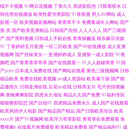
线不卡视频
91网豆花视频
丁香久久
四虎影院色
18禁看喷水
日
无码精品播放 自慰白丝 91次元官网 亚洲无码视屏 亚洲黄色 天天看日日摸夜
韩伦理在线播放
欧美性爱另类影院
91香蕉视
男人AV网站
成人
影视一区
欧美视频直播网站
青青草不卡
免费看成年人网站
国产
夜碰 一级片子 人人妻人人艹 亚洲影院俺去也小说 人人草人人色 老司机福利
第-页
国产欧美亚洲精品
日韩国产自拍
人人人人人
国产三级国
产
国产黑料视频
日韩成人手机在线
青青操嫩逼
精东麻豆传媒
社区 国产精品亚洲色图 国产第25页 超碰人人舔人人艹 狠狠操操86 超碰夫妻
91
丁香婷婷五月亚洲
一区二区欧美
国产99在线播放
成人亚洲
视频网
国产丝袜美女一
亚洲婷婷成人
亚洲第一成人影院
91视
网 久久久国产精品露脸 久久久精品探花 九1网页免费 国产熟妻一区二区 九
频吧
国产青青青草草草
国产在线观看一
91人人超碰青青
91国
一视频网站 超碰自拍人人 久久A级视频 日韩欧美久久婷婷 人人摸人人草 人
产porn
日本成人免费在线
国产网站在线看
黄色三级视频网
日韩
精品欧美
免费在线欧美视频
av成人资源站
欧美暴汗操
国产精
人操人人爽 欧美日韩首页诱惑 蜜桃视频黄 91黑料导航 亚洲自拍第3页 在线
品激情久
日韩亚洲在线
豆花av在线
日韩美女片
毛片色情视频
网
夜晚爽爽影院
四虎永久地址
精品久久国产免费
91福利专区
免费电影 91天美 俺去也老女人色图 成人精品在线观看 狼人无码av 就要草视
狠狠撸影院怼
国产自拍91
四虎精品免费永久
成人国产在线观看
欧美风情伊人电影
国产精品国产精品
国产日韩欧美综合
欧美
频 久久久久国产欧美 国产99自拍 国产精品自拍 深爱91网 AV爱爱爱 绿巨人
xxxx片
国产91视频网
欧美浮力草草影院
青青草在免费观看
免
网站 国产一区二 我要色色婷婷五月天 欧美日本亚洲在线 91成年进入人口 日
费视频h
在线看片免费观看
欧美精品免费看
国产精品福利91
成