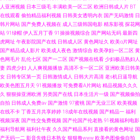
人亚洲视频
日本三级毛
丰满欧美一区二区
欧洲日韩成人片
BT
本无毒视频网站 91黄色片 人人干人操 久久经典成人网 一级理论片 日本一本
在线观看
偷拍精品福利视频
日韩美女透明内衣
国产无码激情
日
韩片网站
国产免费人视频在
成人三级韩国电影
精东影视
探花网
一道 亚洲精品色婷婷 av人人干 九一在现看片 91色图 蜜桃成人AV 久久欧洲
站
91绿帽
伊人五月丁香
91操操视频综合
国产网站无码
最新四
虎网址
午夜影院国产在线
日韩成人区
黄色网址久
欧美α片网址
精品 欧美人妖ⅩⅩ欧美人妖 超碰人人操人人摸 蜜桃视频播放 99香蕉网 91人
国产精品成人影片
欧美成人夜色
激情综合
欧美孕妇一区二区
黄
色网毛片
乱伦七区
国产一二区
国产视频在线看
少妇极品熟妇人
人干人人操 91黄在线 91网页入口免费 av字幕在线观看 91熊猫视频 成人国
妻
四虎少妇
人人爽视频播放
高清不卡一区二区
亚洲欧美日韩美
产在线 91夜色 久久免费特黄 人妻中出精品导航 91白丝在线观看 免费观看污
女
日韩专区第一页
日韩激情成人
日韩大片高清
老s机日逼导航
欧美色图五月天
91视频播放
可免费看A片网站
精品视频久久久
精东AV 婷婷美一区二区三区 快播视频 日韩精品另类精品综合 久婷婷久久婷
久
狠狠操亚洲欧洲
另类国产在线
日本生活片一级
国产视频偷拍
自拍
日韩成人免费av
国产激情
97蜜桃
国产无业三区
欧美视频
久791 亚洲级午夜线上观看 电影在线看网站 欧美性一区 在线后入 av免费网
在线不卡
丁香五月共享婷婷
18成年在线视频
国产精品一
福利
视频深夜
国产性交兔费视频
国产伦国产伦老熟
91视频福利电影
站 东京影院热 黄色厂库 91看片下载 欧美另类视频 www伊人淫淫 国产五码
福利导航网
福利社午夜
久久国产精品系列
直接看的黄色网址
国
产无码一二
影音先锋日本熟女
狠狠撸www
欧美色图偷偷自拍
豆花一区 狠狠撸无码 国产欧美日韩在线观看 欧美性18 日少妇B 欧美久草在